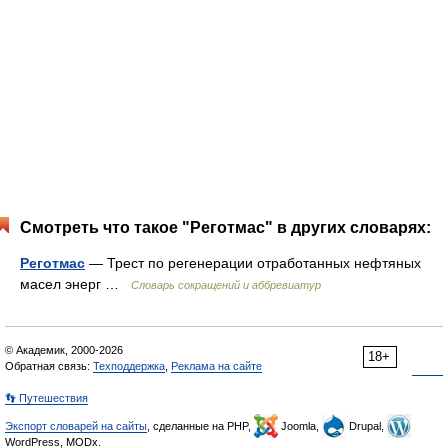
Смотреть что такое "Реготмас" в других словарях:
Реготмас
— Трест по регенерации отработанных нефтяных
масел энерг …
Словарь сокращений и аббревиатур
© Академик, 2000-2026
18+
Обратная связь:
Техподдержка
,
Реклама на сайте
👣 Путешествия
Экспорт словарей на сайты
, сделанные на PHP,
Joomla,
Drupal,
WordPress, MODx.